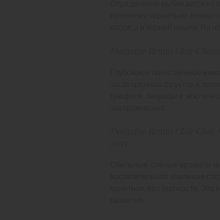
Определенно выбивается из об
прежнему чернильно-темного
кассиса и черной вишни. На н
Domaine Bruno Clair Chamb
Глубокое и таинственное вино
засахаренных фруктов в арома
трюфеля, лакрицы и экзотичес
завораживают.
Domaine Bruno Clair Clos-
2015
Обильные, спелые ароматы ше
восхитительная земляная слож
приятная, без терпкости. Это
развития.