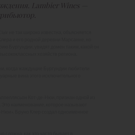
ождения. Lambier Wines —
рибьютор.
Clair не так широко известна, объясняется
лера и его родной деревни Марсанне, но
ию Бургундии, увидят домен таким, какой он
 высококлассных хозяйств региона.
ни, когда жаждущие Бургундии любители
руарные вина этого исключительного
аппеллясьон Кот-де-Нюи, признан одной из
 Это наименование, которое называют
-Нюи». Бруно Клер создал одноименное
о сложна, как это часто бывает в