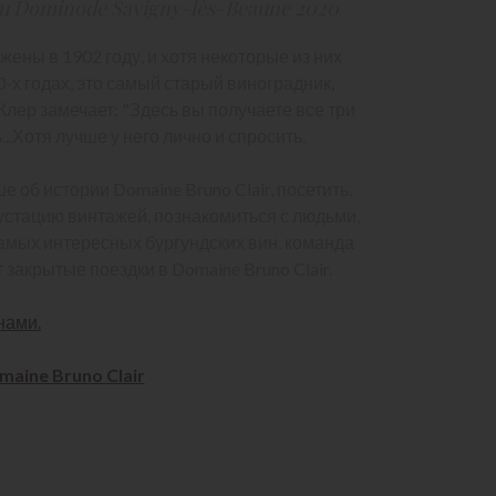
ru Dominode Savigny-lès-Beaune 2020
ены в 1902 году, и хотя некоторые из них
х годах, это самый старый виноградник,
Клер замечает: "Здесь вы получаете все три
ь...Хотя лучше у него лично и спросить.
ше об истории Domaine Bruno Clair, посетить,
устацию винтажей, познакомиться с людьми,
амых интересных бургундских вин, команда
 закрытые поездки в Domaine Bruno Clair.
нами.
maine Bruno Clair