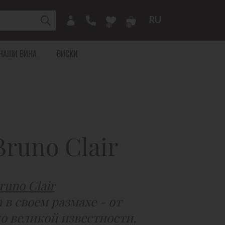
RU
0
0
НАШИ ВИНА
ВИСКИ
НАЯ АФРИКА
ШАМПАНСКОЕ
runo Clair
ЕР БЭЙ
ДОЛИНА МАРНЫ
ЕЛЬ-АН-АРДЕ
МОНТАНЬ-ДЕ-РЕЙМС
КОТ-ДЕ-БЛАН
КОТ-ДЕ-БАР
runo Clair
в своем размахе - от
о великой известности,