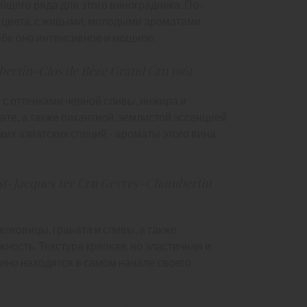
щего ряда для этого виноградника. По-
 цвета, с живыми, молодыми ароматами
ёбе оно интенсивное и мощное.
ertin-Clos de Bèze Grand Cru 1961
 с оттенками черной сливы, инжира и
те, а также пикантной, землистой эссенцией
ких азиатских специй - ароматы этого вина
St-Jacques 1er Cru Gevrey-Chambertin
лковицы, граната и сливы, а также
ность. Текстура крепкая, но эластичная и
 вино находится в самом начале своего