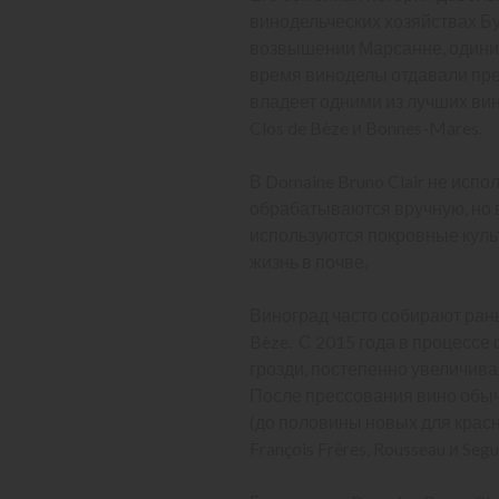
винодельческих хозяйствах Б
возвышении Марсанне, одиним
время виноделы отдавали пре
владеет одними из лучших ви
Clos de Bèze и Bonnes-Mares.
В Domaine Bruno Clair не испо
обрабатываются вручную, но в
используются покровные куль
жизнь в почве.
Виноград часто собирают рань
Bèze. С 2015 года в процесс
грозди, постепенно увеличивая
После прессования вино обыч
(до половины новых для красн
François Frères, Rousseau и Seg