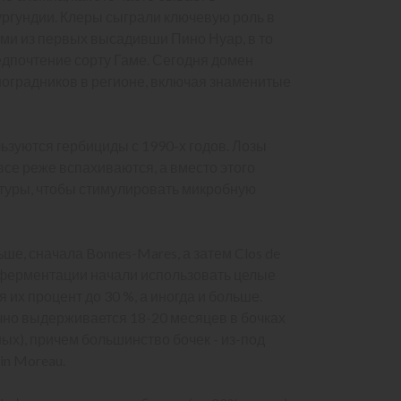
ургундии. Клеры сыграли ключевую роль в
и из первых высадивши Пино Нуар, в то
дпочтение сорту Гаме. Сегодня домен
ноградников в регионе, включая знаменитые
льзуются гербициды с 1990-х годов. Лозы
се реже вспахиваются, а вместо этого
туры, чтобы стимулировать микробную
ше, сначала Bonnes-Mares, а затем Clos de
е ферментации начали использовать целые
 их процент до 30 %, а иногда и больше.
но выдерживается 18-20 месяцев в бочках
ых), причем большинство бочек - из-под
uin Moreau.