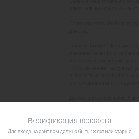
Белые вина Domaine Bruno Cla
или в больших дубовых бочках
Стоит отметить, что Розе по-
домена.
Domaine Bruno Clair по праву 
доменов. Качество и глубина
вспомнить о спокойном, увере
глубоком знании терруара и 
выпускать из виду вина Domaine
очень хорошая инвестиция в 
Дегустация вин Domaine Bruno
расположены в идеальном мес
который необходим для дост
Верификация возраста
Ниже мы рассмотрим несколько
Для входа на сайт вам должно быть 18 лет или старше
покупателя сформировалось п