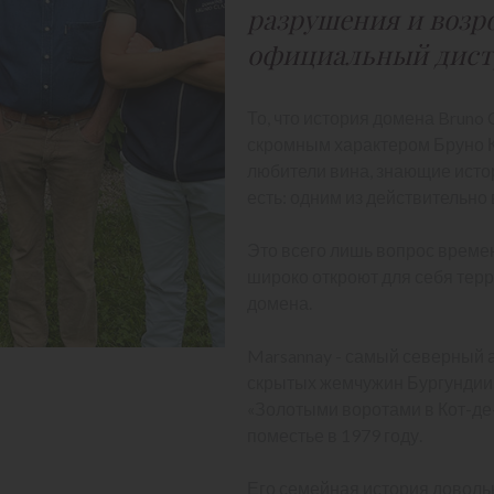
разрушения и возр
официальный дист
То, что история домена Bruno 
скромным характером Бруно К
любители вина, знающие истор
есть: одним из действительно
Это всего лишь вопрос време
широко откроют для себя тер
домена.
Marsannay - самый северный 
скрытых жемчужин Бургундии.
«Золотыми воротами в Кот-де
поместье в 1979 году.
Его семейная история довольн