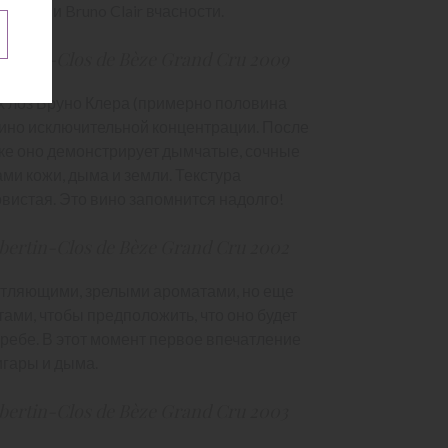
сане и Bruno Clair вчасности.
ertin-Clos de Bèze Grand Cru 2009
х лоз Бруно Клера (примерно половина
вино исключительной концентрации. После
ке оно демонстрирует дымчатые, сочные
ми кожи, дыма и земли. Текстура
вистая. Это вино запомнится надолго!
ertin-Clos de Bèze Grand Cru 2002
чатляющими, зрелыми ароматами, но еще
ами, чтобы предположить, что оно будет
ребе. В этот момент первое впечатление
игары и дыма.
ertin-Clos de Bèze Grand Cru 2003