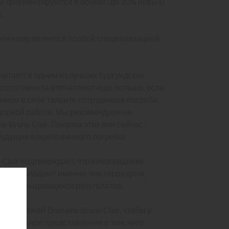
ir ферментируются в бочках (до 20% новых)
.
прежнему является особой специализацией
считается одним из лучших бургундских
 ассортимента впечатляют еще больше, если
нном в себе таланте сотрудников погреба,
упорной работе. Мы рекомендуем не
 Bruno Clair. Покупка этих вин сейчас -
будущее вашего винного погреба!
 Clair подтверждает, что виноградники
те и обладают именно тем терруаром,
ижения выдающихся результатов.
 винтажей Domaine Bruno Clair, чтобы у
равильное представление о том, чего