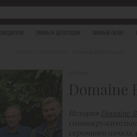
ЗВОДИТЕЛИ
УЖИНЫ И ДЕГУСТАЦИИ
ВИННЫЙ ОБЗОР
ГЛАВНАЯ
ПОРТФОЛИО
DOMAINE BRUNO CLAIR
ГРУЗИЯ
ПОРТУГАЛИЯ
США
ЮЖ
БУРГУНДИЯ
Domaine B
КАХЕТИЯ
АЗОРСКИЕ ОСТРОВА
КАЛИФОРНИЯ
УОК
ИМЕРЕТИЯ
ДОРУ
ХЕМ
КАРТЛИ
История
Domaine B
головокружительна 
скромного начала д