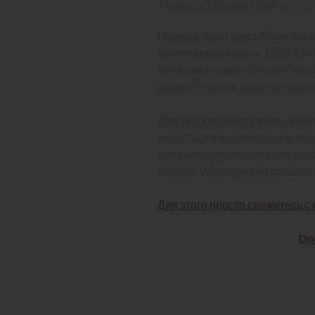
Domaine Bruno Clair 1er C
Первые лозы здесь были посаж
были пересажены в 1920-1940-
которым владеет Бруно Клер. 
солнца", имея в виду, что здес
Для тех, кто хочет узнать боль
окунуться в вертикальную дег
которые производят одни из с
Lambier Wines организовывает
Для этого просто свяжитесь с 
Do