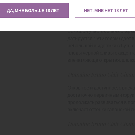
можно ожидать от терруара Мар
ДА, МНЕ БОЛЬШЕ 18 ЛЕТ
НЕТ, МНЕ НЕТ 18 ЛЕТ
Domaine Bruno Clair Chamb
Большой участок очень стары
датируется 1912 годом) дает 
небольшой выдержки в бутыл
плоды черной сливы с акцента
впечатляюще открытая, шелко
Domaine Bruno Clair Chamb
Открытое и доступное, с впе
достаточно первичными фрукт
продолжать развиваться в пог
включает оттенки гаванской с
Domaine Bruno Clair Chamb