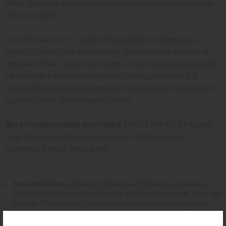
90х гг, которые мы попробуем любуясь виноградниками
региона Ланге.
"In truffle we trust" - таков слоган ребят из компании
Bianco Taftuffi. Они знают все о трюфелях, их добыче, и
продаже. Они с удовольствием и страстью рассказывают
об истории и всех особенностях этого деликатеса. А
трудолюбивые собачки помогут нам прочувствовать все
удовольствие трюфельной охоты!
Дегустация редких винтажей
1980-1990-х гг от Angelo
Gaja, Marchesi di Barolo, Borgogno, Vietti, Giacomo
Conterno, Bartolo Mascarello.
Arnaldo Rivera.
Вина от Арнально Ривера, названы в
честь основателя старейшего кооператива вин Terre del
Barolo. Производятся исключительно из собсвенных
виноградников, среди которых лучшие участки Бароло:
Cannubi, Bussia, Vignarionda, Rocche di Castiglione (обо