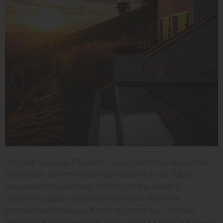
Посетив однажды Пьемонт, сюда, как и во французскую
Бургундию, хочется вернуться снова и снова. Здесь
виноделы передают мастерство из поколения в
поколение, здесь самая вкусная кухня Италии и
красивейшая природа. К тому же сентябрь - лучший
период для посещения региона: охота на трюфель, конец