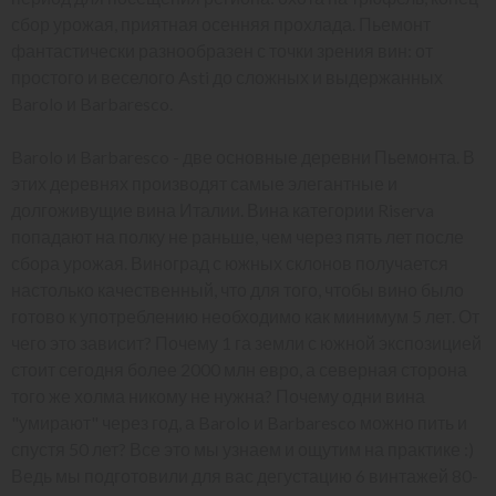
сбор урожая, приятная осенняя прохлада. Пьемонт
фантастически разнообразен с точки зрения вин: от
простого и веселого Asti до сложных и выдержанных
Barolo и Barbaresco.
Barolo и Barbaresco - две основные деревни Пьемонта. В
этих деревнях производят самые элегантные и
долгоживущие вина Италии. Вина категории Riserva
попадают на полку не раньше, чем через пять лет после
сбора урожая. Виноград с южных склонов получается
настолько качественный, что для того, чтобы вино было
готово к употреблению необходимо как минимум 5 лет. От
чего это зависит? Почему 1 га земли с южной экспозицией
стоит сегодня более 2000 млн евро, а северная сторона
того же холма никому не нужна? Почему одни вина
"умирают" через год, а Barolo и Barbaresco можно пить и
спустя 50 лет? Все это мы узнаем и ощутим на практике :)
Ведь мы подготовили для вас дегустацию 6 винтажей 80-