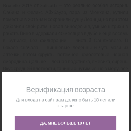
Brunello 2019 от Salicutti — это реально особая история.
Сабина и Феликс Айхбауэр, пара из Мюнхена, купили
поместье в 2015-м и сохранили душу Леанцы, но при этом
добавили свой ритм: новая винодельня, умные штрихи в
работе. Вино выдержали 40 месяцев в дубе и ещё восемь
в бутылке, без фильтрации — чистый Санджовезе. В
бокале сначала — вишнёвые леденцы и чуть мази из
аптечки, потом фрукты потемнее: фиолетовые, чёрная
смородина. Дальше — лесная подстилка, ежевика, сирень.
Вкус средней плотности, танины ощутимые, но в меру, всё
собрано и элегантно. С 2025 года можно открывать, а до
2040-го оно будет только расти.
Верификация возраста
Для входа на сайт вам должно быть 18 лет или
старше
ДА, МНЕ БОЛЬШЕ 18 ЛЕТ