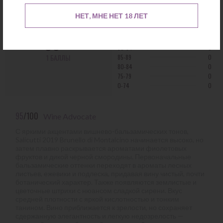
Отзывы критиков
НЕТ, МНЕ НЕТ 18 ЛЕТ
95
95-100
1
/100
90-94
0
1 БАЛЛЫ
85-89
0
80-84
0
75-79
0
0-74
0
95
/100
Wine Advocate
С яркими акцентами вишнево-бальзамических тонов,
Salicutti 2019 Brunello di Montalcino начинается высоко, но
затем плавно раскрывается ароматами фиолетовых
фруктов и дикой черной смородины. Первоначальные
бальзамические оттенки переходят в ароматы лесных
листьев, ежевики и подлеска, придавая вину чистый, почти
ботанический характер. Также появляются землистые и
цветочные штрихи с нюансом сладкой сирени. Вкус
средней плотности с яркой кислотностью и тонким
танином. Вино приближается к зрелости, но сохраняет
сдержанную элегантность и легкую недозрелость —