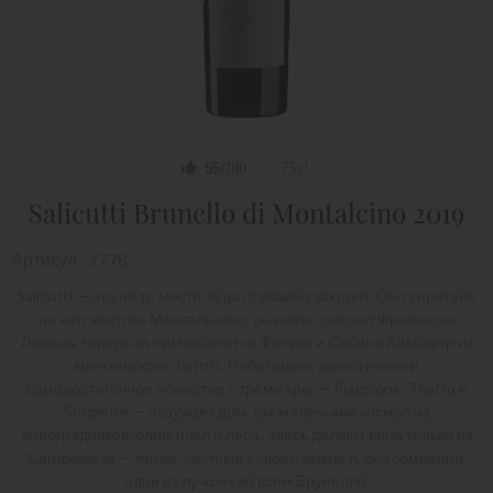
95
/100
75cl
Salicutti Brunello di Montalcino 2019
Артикул : 1778
Salicutti — это не то место, куда случайно заходят. Оно спрятано
на юго-востоке Монтальчино: сначала создано Франческо
Леанца, теперь за ним заботятся Феликс и Сабина Айхбауэр из
мюнхенского Tantris. Небольшое, экологичное и
самодостаточное поместье с тремя крю — Piaggione, Teatro и
Sorgente — окружает дом, как маленький космос из
виноградников, олив, пчёл и леса. Здесь делают вина только из
Санджовезе — яркие, честные к своей земле и, без сомнения,
одни из лучших во всём Брунелло.