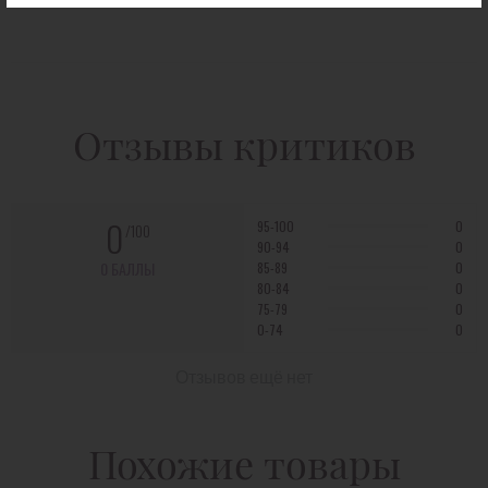
Отзывы критиков
0
95-100
0
/100
90-94
0
0 БАЛЛЫ
85-89
0
80-84
0
75-79
0
0-74
0
Отзывов ещё нет
Похожие товары