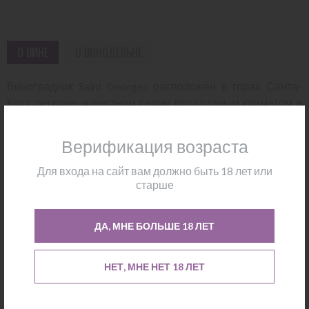
О ВИНЕ
О ВИНОДЕЛЬНЕ
Виноградник Saint Georges расположен в горах Санта-
Круз, регионе, известном своим прохладным климатом и
разнообразным терруаром. Виноградник был посажен в
1922 году. Стиль этого вина - классическое выражение
Верификация возраста
зинфанделя из гор Санта-Круз, с акцентом на баланс и
элегантность. Вино подвергается местной ферментации
Для входа на сайт вам должно быть 18 лет или
старше
и выдерживается в нейтральных бочках. Вино обладает
богатым и концентрированным вкусом с ароматами
спелых фруктов - ежевики, сливы и нотами специй.
ДА, МНЕ БОЛЬШЕ 18 ЛЕТ
Танины твердые и хорошо структурированные, что
придает вину долгий и приятный финиш. Это отличный
НЕТ, МНЕ НЕТ 18 ЛЕТ
выбор для тех, кто ценит полнотелые и сложные красные
вина.